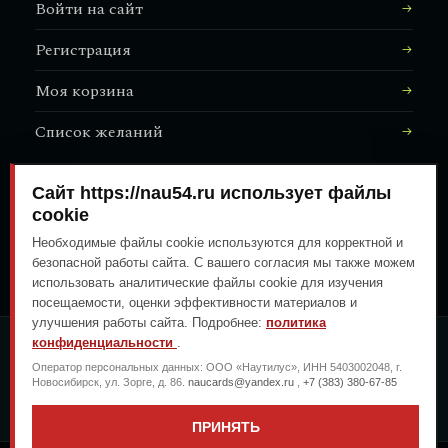
Войти на сайт
Регистрация
Моя корзина
Список желаний
Сайт https://nau54.ru использует файлы
АДРЕС МАГАЗИНА
cookie
↗
Залесского, 8/1
Необходимые файлы cookie используются для корректной и
безопасной работы сайта. С вашего согласия мы также можем
использовать аналитические файлы cookie для изучения
посещаемости, оценки эффективности материалов и
улучшения работы сайта. Подробнее:
политика
конфиденциальности
.
ОПЛАТА ЛЮБЫМ УДОБНЫМ
Оператор персональных данных: ООО «Наутилус», ИНН 5403002048, г.
СПОСОБОМ
Новосибирск, ул. Зорге, д. 86.
naucards@yandex.ru
,
+7 (383) 380-67-85
ГЕНЕРАЛЬНЫЙ ПЕРЕВОЗЧИК
ПРИНЯТЬ