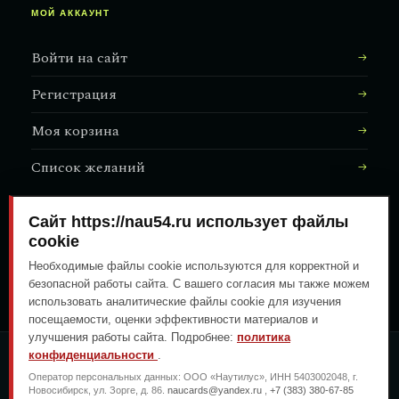
МОЙ АККАУНТ
Войти на сайт
Регистрация
Моя корзина
Список желаний
Сайт https://nau54.ru использует файлы
АДРЕС МАГАЗИНА
cookie
↗
Залесского, 8/1
Необходимые файлы cookie используются для корректной и
безопасной работы сайта. С вашего согласия мы также можем
использовать аналитические файлы cookie для изучения
посещаемости, оценки эффективности материалов и
улучшения работы сайта. Подробнее:
политика
конфиденциальности
.
ОПЛАТА ЛЮБЫМ УДОБНЫМ
Оператор персональных данных: ООО «Наутилус», ИНН 5403002048, г.
СПОСОБОМ
Новосибирск, ул. Зорге, д. 86.
naucards@yandex.ru
,
+7 (383) 380-67-85
ГЕНЕРАЛЬНЫЙ ПЕРЕВОЗЧИК