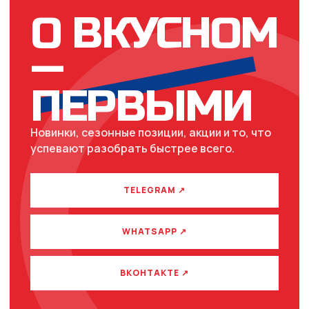
О ВКУСНОМ
—
ПЕРВЫМИ
Новинки, сезонные позиции, акции и то, что
успевают разобрать быстрее всего.
TELEGRAM ↗
WHATSAPP ↗
ВКОНТАКТЕ ↗