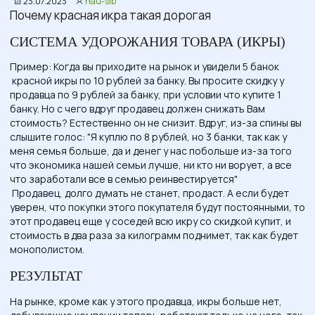
23.07.2023
nau-sib
Почему красная икра такая дорогая
СИСТЕМА УДОРОЖАНИЯ ТОВАРА (ИКРЫ)
Пример: Когда вы приходите на рынок и увидели 5 банок
красной икры по 10 рублей за банку. Вы просите скидку у
продавца по 9 рублей за банку, при условии что купите 1
банку. Но с чего вдруг продавец должен снижать Вам
стоимость? Естественно он не снизит. Вдруг, из-за спины вы
слышите голос: "Я куплю по 8 рублей, но 3 банки, так как у
меня семья больше, да и денег у нас побольше из-за того
что экономика нашей семьи лучше, ни кто ни ворует, а все
что заработали все в семью реинвестируется"
Продавец, долго думать не станет, продаст. А если будет
уверен, что покупки этого покупателя будут постоянными, то
этот продавец еще у соседей всю икру со скидкой купит, и
стоимость в два раза за килограмм поднимет, так как будет
монополистом.
РЕЗУЛЬТАТ
На рынке, кроме как у этого продавца, икры больше нет,