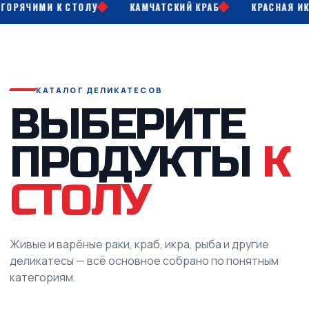
РЯЧИМИ К СТОЛУ
КАМЧАТСКИЙ КРАБ
КРАСНАЯ ИКРА
КАТАЛОГ ДЕЛИКАТЕСОВ
ВЫБЕРИТЕ
ПРОДУКТЫ
К
СТОЛУ
Живые и варёные раки, краб, икра, рыба и другие
деликатесы — всё основное собрано по понятным
категориям.