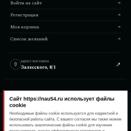
Войти на сайт
Регистрация
Моя корзина
Список желаний
АДРЕС МАГАЗИНА
↗
Залесского, 8/1
Сайт https://nau54.ru использует файлы
ОПЛАТА ЛЮБЫМ УДОБНЫМ
cookie
СПОСОБОМ
Необходимые файлы cookie используются для корректной и
ГЕНЕРАЛЬНЫЙ ПЕРЕВОЗЧИК
безопасной работы сайта. С вашего согласия мы также можем
использовать аналитические файлы cookie для изучения
посещаемости, оценки эффективности материалов и