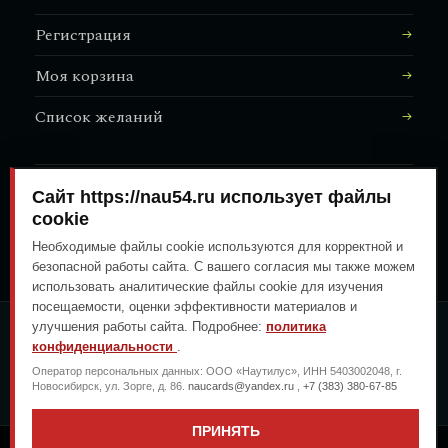
Регистрация
Моя корзина
Список желаний
Сайт https://nau54.ru использует файлы
АДРЕС МАГАЗИНА
↗
Залесского, 8/1
cookie
Необходимые файлы cookie используются для корректной и
безопасной работы сайта. С вашего согласия мы также можем
использовать аналитические файлы cookie для изучения
посещаемости, оценки эффективности материалов и
улучшения работы сайта. Подробнее:
политика
ОПЛАТА ЛЮБЫМ УДОБНЫМ
конфиденциальности
.
СПОСОБОМ
Оператор персональных данных: ООО «Наутилус», ИНН 5403002048, г.
ГЕНЕРАЛЬНЫЙ ПЕРЕВОЗЧИК
Новосибирск, ул. Зорге, д. 86.
naucards@yandex.ru
,
+7 (383) 380-67-85
ПРИНЯТЬ