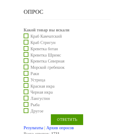
ОПРОС
Какой товар вы искали
Краб Камчатский
Краб Стригун
Креветка ботан
Креветка Шримс
Креветка Северная
Морской гребешок
Раки
Устрица
Красная икра
Черная икра
Лангустин
Рыба
Другое
Результаты
|
Архив опросов
Всего ответов:
1731