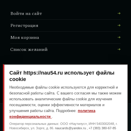
Войти на сайт
Регистрация
Моя корзина
Список желаний
Сайт https://nau54.ru использует файлы
АДРЕС МАГАЗИНА
↗
Залесского, 8/1
cookie
Необходимые файлы cookie используются для корректной и
безопасной работы сайта. С вашего согласия мы также можем
использовать аналитические файлы cookie для изучения
посещаемости, оценки эффективности материалов и
улучшения работы сайта. Подробнее:
политика
ОПЛАТА ЛЮБЫМ УДОБНЫМ
конфиденциальности
.
СПОСОБОМ
Оператор персональных данных: ООО «Наутилус», ИНН 5403002048, г.
ГЕНЕРАЛЬНЫЙ ПЕРЕВОЗЧИК
Новосибирск, ул. Зорге, д. 86.
naucards@yandex.ru
,
+7 (383) 380-67-85