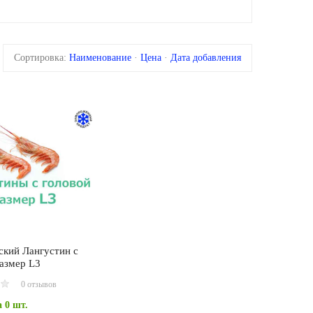
Сортировка:
Наименование
·
Цена
·
Дата добавления
ский Лангустин с
размер L3
0 отзывов
 0 шт.