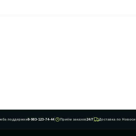
жба поддержки
8-983-123-74-44
Приём заказов
24/7
Доставка по Новоси