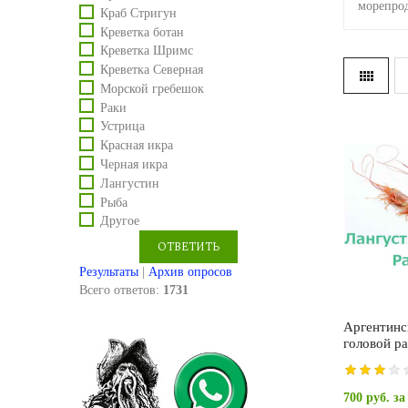
морепро
Краб Стригун
Креветка ботан
Креветка Шримс
Креветка Северная
Морской гребешок
Раки
Устрица
Красная икра
Черная икра
Лангустин
Рыба
Другое
Результаты
|
Архив опросов
Всего ответов:
1731
Аргентинс
головой р
700 руб.
за