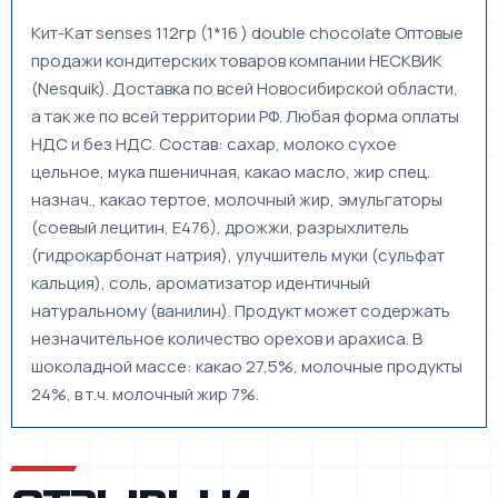
Кит-Кат senses 112гр (1*16 ) double chocolate Оптовые
продажи кондитерских товаров компании НЕСКВИК
(Nesquik). Доставка по всей Новосибирской области,
а так же по всей территории РФ. Любая форма оплаты
НДС и без НДС. Состав: сахар, молоко сухое
цельное, мука пшеничная, какао масло, жир спец.
назнач., какао тертое, молочный жир, эмульгаторы
(соевый лецитин, Е476), дрожжи, разрыхлитель
(гидрокарбонат натрия), улучшитель муки (сульфат
кальция), соль, ароматизатор идентичный
натуральному (ванилин). Продукт может содержать
незначительное количество орехов и арахиса. В
шоколадной массе: какао 27,5%, молочные продукты
24%, в т.ч. молочный жир 7%.