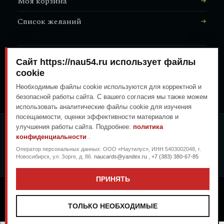
Моя корзина
Список желаний
Сайт https://nau54.ru использует файлы
АДРЕС МАГАЗИНА
↗
Залесского, 8/1
cookie
Необходимые файлы cookie используются для корректной и
безопасной работы сайта. С вашего согласия мы также можем
использовать аналитические файлы cookie для изучения
посещаемости, оценки эффективности материалов и
улучшения работы сайта. Подробнее:
политика
ОПЛАТА ЛЮБЫМ УДОБНЫМ
конфиденциальности
.
СПОСОБОМ
Оператор персональных данных: ООО «Наутилус», ИНН 5403002048, г.
ГЕНЕРАЛЬНЫЙ ПЕРЕВОЗЧИК
Новосибирск, ул. Зорге, д. 86.
naucards@yandex.ru
,
+7 (383) 380-67-85
ПРИНЯТЬ
Copyright © 2026
.
.
Морская гастрономия в Новосибирске
Дизайн: Nautilus
ТОЛЬКО НЕОБХОДИМЫЕ