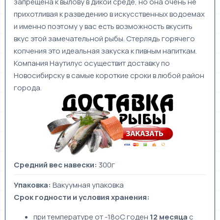
запрещена к вылову в дикой среде, но она очень не
прихотливая к разведению в искусственных водоемах
и именно поэтому у вас есть возможность вкусить
вкус этой замечательной рыбы. Стерлядь горячего
копчения это идеальная закуска к пивным напиткам.
Компания Наутилус осуществит доставку по
Новосибирску в самые короткие сроки в любой район
города.
Средний вес навески:
300г
Упаковка:
Вакуумная упаковка
Срок годности и условия хранения:
при температуре от -18оС годен
12
месяца
с