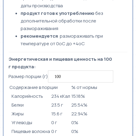
даты производства
продукт готов к употреблению
без
дополнительной обработки после
размораживания
рекомендуется
размораживать при
температуре от 0оС до +4оС
Энергетическая и пищевая ценность на 100
г продукта:
Размер порции (г)
Содержание в порции
% от нормы
Калорийность
234 кКал
15.18%
Белки
23.5 г
25.54%
Жиры
15.6 г
22.94%
Углеводы
0 г
0%
Пищевые волокна
0 г
0%