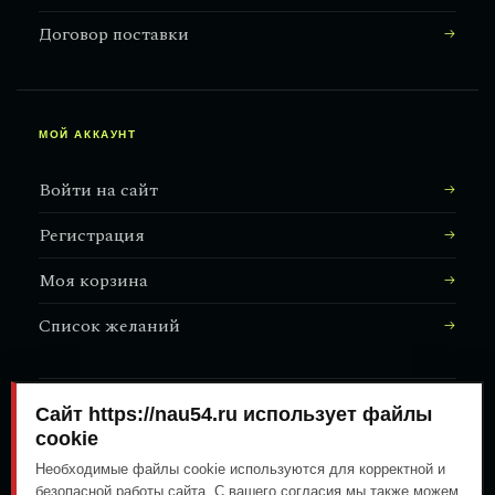
Договор поставки
МОЙ АККАУНТ
Войти на сайт
Регистрация
Моя корзина
Список желаний
Сайт https://nau54.ru использует файлы
АДРЕС МАГАЗИНА
↗
Залесского, 8/1
cookie
Необходимые файлы cookie используются для корректной и
безопасной работы сайта. С вашего согласия мы также можем