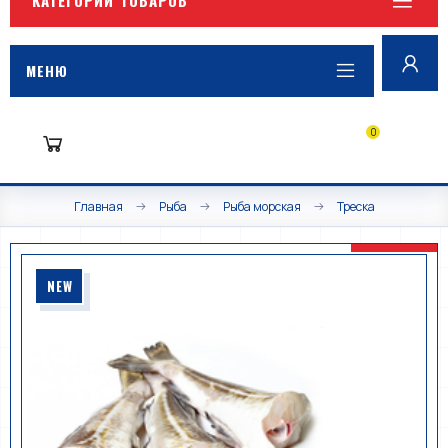
МЕНЮ
0
Главная
Рыба
Рыба морская
Треска
NEW