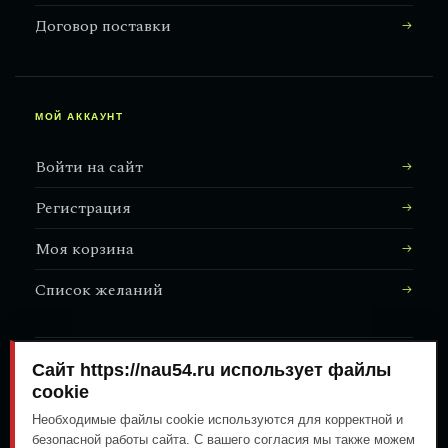
Договор поставки
МОЙ АККАУНТ
Войти на сайт
Регистрация
Моя корзина
Список желаний
Сайт https://nau54.ru использует файлы
АДРЕС МАГАЗИНА
↗
Залесского, 8/1
cookie
Необходимые файлы cookie используются для корректной и
безопасной работы сайта. С вашего согласия мы также можем