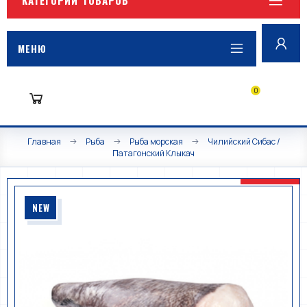
МЕНЮ
0
Главная
Рыба
Рыба морская
Чилийский Сибас /
Патагонский Клыкач
NEW