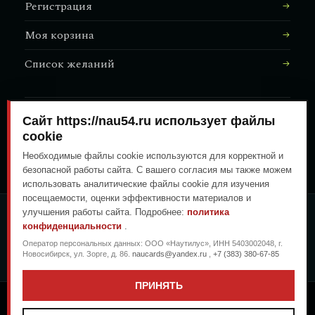
Регистрация
Моя корзина
Список желаний
Сайт https://nau54.ru использует файлы
АДРЕС МАГАЗИНА
↗
Залесского, 8/1
cookie
Необходимые файлы cookie используются для корректной и
безопасной работы сайта. С вашего согласия мы также можем
использовать аналитические файлы cookie для изучения
посещаемости, оценки эффективности материалов и
улучшения работы сайта. Подробнее:
политика
ОПЛАТА ЛЮБЫМ УДОБНЫМ
конфиденциальности
.
СПОСОБОМ
Оператор персональных данных: ООО «Наутилус», ИНН 5403002048, г.
ГЕНЕРАЛЬНЫЙ ПЕРЕВОЗЧИК
Новосибирск, ул. Зорге, д. 86.
naucards@yandex.ru
,
+7 (383) 380-67-85
ПРИНЯТЬ
Copyright © 2026
.
.