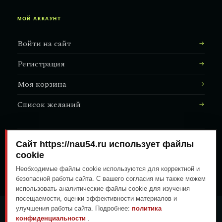
МОЙ АККАУНТ
Войти на сайт
Регистрация
Моя корзина
Список желаний
Сайт https://nau54.ru использует файлы
АДРЕС МАГАЗИНА
↗
Залесского, 8/1
cookie
Необходимые файлы cookie используются для корректной и
безопасной работы сайта. С вашего согласия мы также можем
использовать аналитические файлы cookie для изучения
посещаемости, оценки эффективности материалов и
улучшения работы сайта. Подробнее:
политика
ОПЛАТА ЛЮБЫМ УДОБНЫМ
конфиденциальности
.