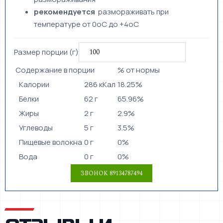
рекомендуется
размораживать при
температуре от 0оС до +4оС
Размер порции (г)
Содержание в порции
% от нормы
Калории
286 кКал
18.25%
Белки
62 г
65.96%
Жиры
2 г
2.9%
Углеводы
5 г
3.5%
Пищевые волокна
0 г
0%
Вода
0 г
0%