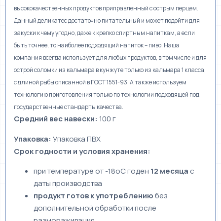
высококачественных продуктов приправленный с острым перцем.
Данный деликатес достаточно питательный и может подойти для
закуски к чему угодно, даже к крепко спиртным напиткам, а если
быть точнее, то наиболее подходящий напиток – пиво. Наша
компания всегда использует для любых продуктов, в том числе и для
острой соломки из кальмара в кунжуте только из кальмара 1 класса,
с длиной рыбы описанной в ГОСТ 1551-93. А также используем
технологию приготовления только по технологии подходящей под
государственные стандарты качества.
Средний вес навески:
100 г
Упаковка:
Упаковка ПВХ
Срок годности и условия хранения:
при температуре от -18оС годен
12
месяца
с
даты производства
продукт готов к употреблению
без
дополнительной обработки после
размораживания