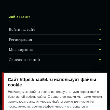
МОЙ АККАУНТ
Войти на сайт
Регистрация
Моя корзина
Список желаний
Сайт https://nau54.ru использует файлы
АДРЕС МАГАЗИНА
↗
Залесского, 8/1
cookie
Необходимые файлы cookie используются для корректной и
безопасной работы сайта. С вашего согласия мы также можем
использовать аналитические файлы cookie для изучения
посещаемости, оценки эффективности материалов и