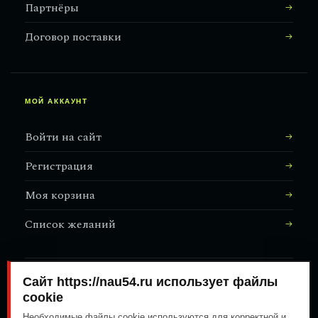
Партнёры
Договор поставки
МОЙ АККАУНТ
Войти на сайт
Регистрация
Моя корзина
Список желаний
Сайт https://nau54.ru использует файлы
АДРЕС МАГАЗИНА
↗
Залесского, 8/1
cookie
Необходимые файлы cookie используются для корректной и