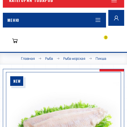
МЕНЮ
0
Главная
Рыба
Рыба морская
Пикша
NEW