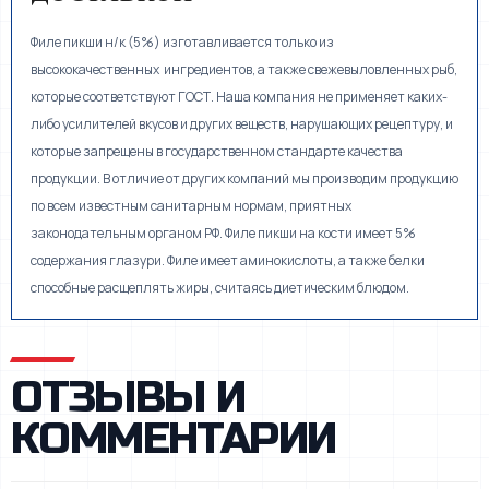
Филе пикши н/к (5%) изготавливается только из
высококачественных ингредиентов, а также свежевыловленных рыб,
которые соответствуют ГОСТ. Наша компания не применяет каких-
либо усилителей вкусов и других веществ, нарушающих рецептуру, и
которые запрещены в государственном стандарте качества
продукции. В отличие от других компаний мы производим продукцию
по всем известным санитарным нормам, приятных
законодательным органом РФ. Филе пикши на кости имеет 5%
содержания глазури. Филе имеет аминокислоты, а также белки
способные расщеплять жиры, считаясь диетическим блюдом.
ОТЗЫВЫ И
КОММЕНТАРИИ