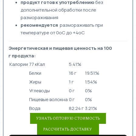
продукт готов к употреблению
без
дополнительной обработки после
размораживания
рекомендуется
размораживать при
температуре от 0оС до +4оС
Энергетическая и пищевая ценность на 100
г продукта:
Калории
77 кКал
5.41%
Белки
16 г
19.51%
Жиры
1 г
1.54%
Углеводы
0 г
0%
Пищевые волокна
0 г
0%
Вода
82.24 г
3.21%