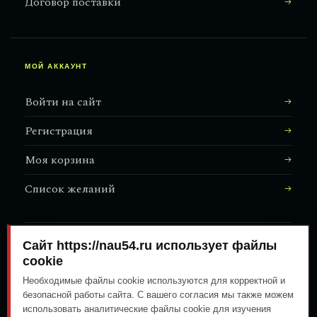
Договор поставки
МОЙ АККАУНТ
Войти на сайт
Регистрация
Моя корзина
Список желаний
Сайт https://nau54.ru использует файлы
АДРЕС МАГАЗИНА
↗
Залесского, 8/1
cookie
Необходимые файлы cookie используются для корректной и
безопасной работы сайта. С вашего согласия мы также можем
использовать аналитические файлы cookie для изучения