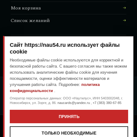
Моя корзина
Список желаний
Сайт https://nau54.ru использует файлы
АДРЕС МАГАЗИНА
↗
Залесского, 8/1
cookie
Необходимые файлы cookie используются для корректной и
безопасной работы сайта. С вашего согласия мы также можем
использовать аналитические файлы cookie для изучения
посещаемости, оценки эффективности материалов и
улучшения работы сайта. Подробнее:
политика
ОПЛАТА ЛЮБЫМ УДОБНЫМ
конфиденциальности
.
СПОСОБОМ
Оператор персональных данных: ООО «Наутилус», ИНН 5403002048, г.
ГЕНЕРАЛЬНЫЙ ПЕРЕВОЗЧИК
Новосибирск, ул. Зорге, д. 86.
naucards@yandex.ru
,
+7 (383) 380-67-85
ПРИНЯТЬ
Copyright © 2026
.
.
Морская гастрономия в Новосибирске
Дизайн: Nautilus
ТОЛЬКО НЕОБХОДИМЫЕ