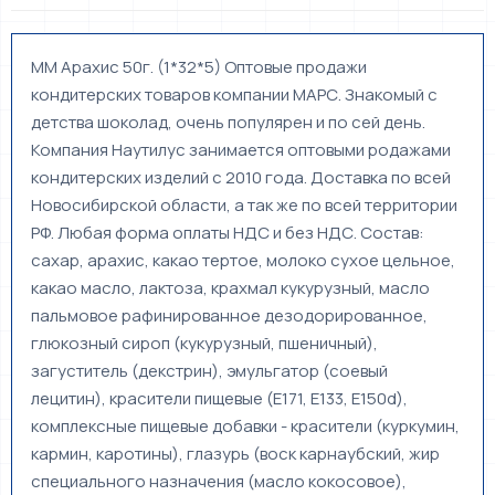
ММ Арахис 50г. (1*32*5) Оптовые продажи
кондитерских товаров компании МАРС. Знакомый с
детства шоколад, очень популярен и по сей день.
Компания Наутилус занимается оптовыми родажами
кондитерских изделий с 2010 года. Доставка по всей
Новосибирской области, а так же по всей территории
РФ. Любая форма оплаты НДС и без НДС. Состав:
сахар, арахис, какао тертое, молоко сухое цельное,
какао масло, лактоза, крахмал кукурузный, масло
пальмовое рафинированное дезодорированное,
глюкозный сироп (кукурузный, пшеничный),
загуститель (декстрин), эмульгатор (соевый
лецитин), красители пищевые (Е171, Е133, Е150d),
комплексные пищевые добавки - красители (куркумин,
кармин, каротины), глазурь (воск карнаубский, жир
специального назначения (масло кокосовое),