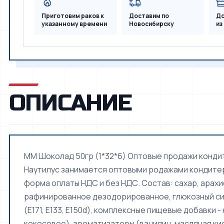
Приготовим раков к
Доставим по
До
указанному времени
Новосибирску
из
ОПИСАНИЕ
ММ Шоколад 50гр (1*32*6) Оптовые продажи кондит
Наутилус занимается оптовыми родажами кондитерс
форма оплаты НДС и без НДС. Состав: сахар, арахи
рафинированное дезодорированное, глюкозный сиро
(Е171, Е133, Е150d), комплексные пищевые добавки 
кокосовое), ароматизаторы (ванилин, масляная ки