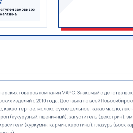
ступен самовывоз
 магазина
ерских товаров компании МАРС. Знакомый с детства шоко
ких изделий с 2010 года. Доставка по всей Новосибирско
с, какао тертое, молоко сухое цельное, какао масло, лак
п (кукурузный, пшеничный), загуститель (декстрин), эм
- красители (куркумин, кармин, каротины), глазурь (воск 
слота).