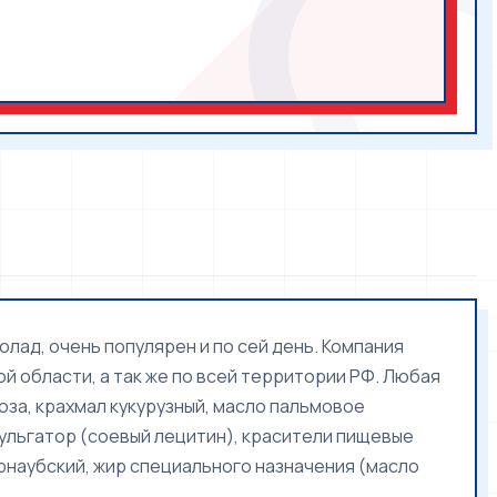
лад, очень популярен и по сей день. Компания
й области, а так же по всей территории РФ. Любая
тоза, крахмал кукурузный, масло пальмовое
ульгатор (соевый лецитин), красители пищевые
карнаубский, жир специального назначения (масло