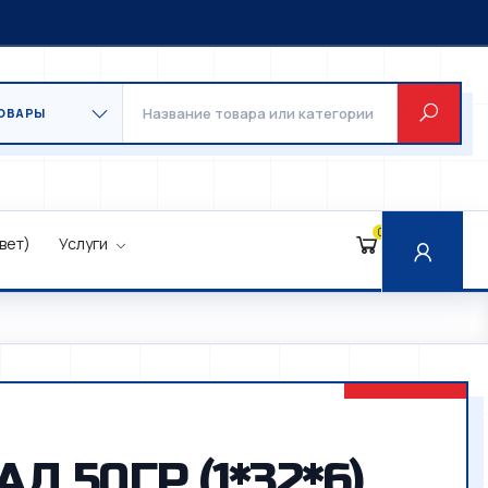
0
вет)
Услуги
 50ГР (1*32*6)