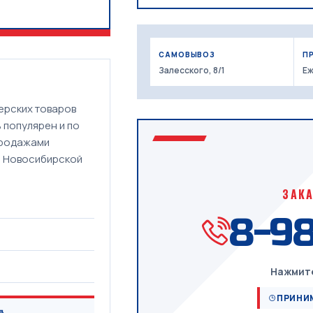
САМОВЫВОЗ
П
Залесского, 8/1
Еж
ерских товаров
 популярен и по
 родажами
ей Новосибирской
ЗАК
8-98
Нажмите
ПРИНИМ