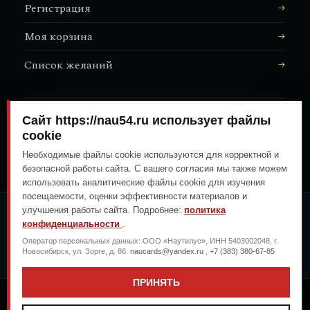
Регистрация
Моя корзина
Список желаний
Сайт https://nau54.ru использует файлы
АДРЕС МАГАЗИНА
↗
Залесского, 8/1
cookie
Необходимые файлы cookie используются для корректной и
безопасной работы сайта. С вашего согласия мы также можем
использовать аналитические файлы cookie для изучения
посещаемости, оценки эффективности материалов и
улучшения работы сайта. Подробнее:
политика
ОПЛАТА ЛЮБЫМ УДОБНЫМ
конфиденциальности
.
СПОСОБОМ
Оператор персональных данных: ООО «Наутилус», ИНН 5403002048, г.
ГЕНЕРАЛЬНЫЙ ПЕРЕВОЗЧИК
Новосибирск, ул. Зорге, д. 86.
naucards@yandex.ru
,
+7 (383) 380-67-85
ПРИНЯТЬ
Copyright © 2026
.
.