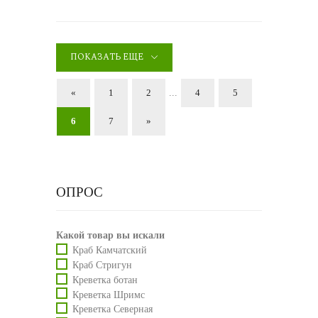
ПОКАЗАТЬ ЕЩЕ
«
1
2
...
4
5
6
7
»
ОПРОС
Какой товар вы искали
Краб Камчатский
Краб Стригун
Креветка ботан
Креветка Шримс
Креветка Северная