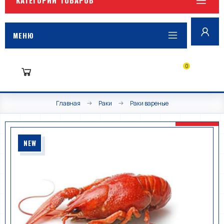
МЕНЮ
0
Главная
Раки
Раки вареные
NEW