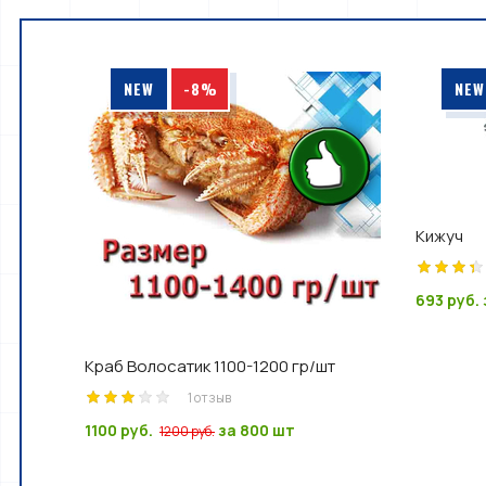
NEW
-8%
NEW
Кижуч
693 руб.
Краб Волосатик 1100-1200 гр/шт
1 отзыв
1100 руб.
за 800 шт
1200 руб.