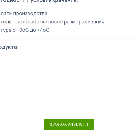
 годности и условия хранения:
 даты производства
тельной обработки после размораживания
туре от 0оС до +4оС
одукта: