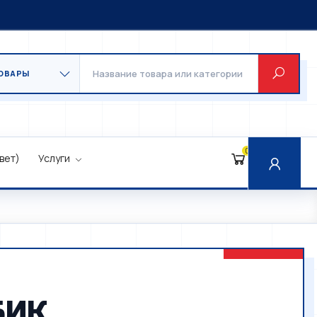
0
вет)
Услуги
БИК