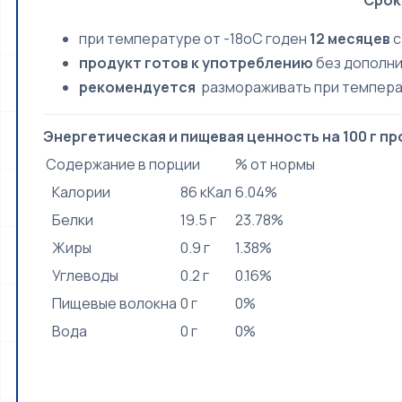
Срок
при температуре от -18оС годен
12
месяцев
с
продукт готов к употреблению
без дополни
рекомендуется
размораживать при темпера
Энергетическая и пищевая ценность на 100 г пр
Содержание в порции
% от нормы
Калории
86 кКал
6.04%
Белки
19.5 г
23.78%
Жиры
0.9 г
1.38%
Углеводы
0.2 г
0.16%
Пищевые волокна
0 г
0%
Вода
0 г
0%