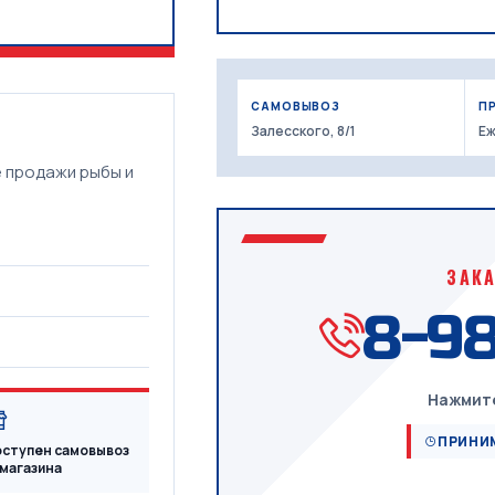
САМОВЫВОЗ
П
Залесского, 8/1
Еж
е продажи рыбы и
ЗАК
8-98
Нажмите
ПРИНИМ
ступен самовывоз
 магазина