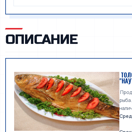
ОПИСАНИЕ
ТОЛС
"НА
Прода
рыба.
налич
Сред