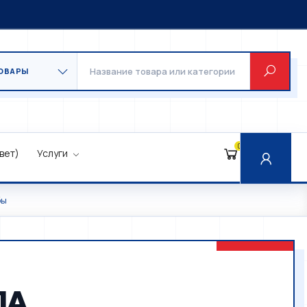
0
вет)
Услуги
бы
ЛА