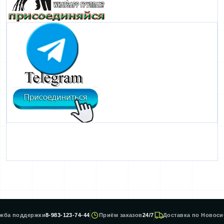
жба поддержки
8-983-123-74-44
Приём заказов
24/7
Доставка по Новоси