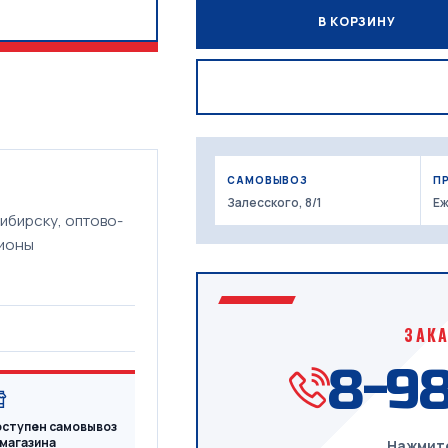
В КОРЗИНУ
САМОВЫВОЗ
П
Залесского, 8/1
Еж
ибирску, оптово-
гионы
ЗАК
8-98
ступен самовывоз
 магазина
Нажмите