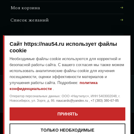
Моя корзина
Список желаний
Сайт https://nau54.ru использует файлы
АДРЕС МАГАЗИНА
↗
Залесского, 8/1
cookie
Необходимые файлы cookie используются для корректной и
безопасной работы сайта. С вашего согласия мы также можем
использовать аналитические файлы cookie для изучения
посещаемости, оценки эффективности материалов и
улучшения работы сайта. Подробнее:
политика
ОПЛАТА ЛЮБЫМ УДОБНЫМ
конфиденциальности
.
СПОСОБОМ
Оператор персональных данных: ООО «Наутилус», ИНН 5403002048, г.
ГЕНЕРАЛЬНЫЙ ПЕРЕВОЗЧИК
Новосибирск, ул. Зорге, д. 86.
naucards@yandex.ru
,
+7 (383) 380-67-85
ПРИНЯТЬ
Copyright © 2026
.
.
Морская гастрономия в Новосибирске
Дизайн: Nautilus
ТОЛЬКО НЕОБХОДИМЫЕ