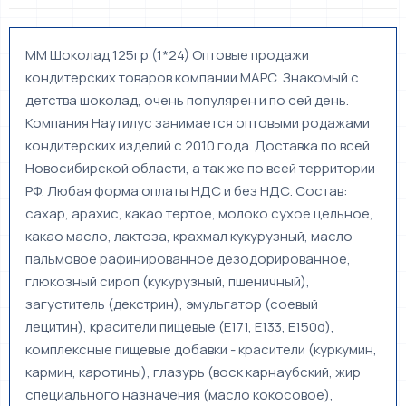
ММ Шоколад 125гр (1*24) Оптовые продажи
кондитерских товаров компании МАРС. Знакомый с
детства шоколад, очень популярен и по сей день.
Компания Наутилус занимается оптовыми родажами
кондитерских изделий с 2010 года. Доставка по всей
Новосибирской области, а так же по всей территории
РФ. Любая форма оплаты НДС и без НДС. Состав:
сахар, арахис, какао тертое, молоко сухое цельное,
какао масло, лактоза, крахмал кукурузный, масло
пальмовое рафинированное дезодорированное,
глюкозный сироп (кукурузный, пшеничный),
загуститель (декстрин), эмульгатор (соевый
лецитин), красители пищевые (Е171, Е133, Е150d),
комплексные пищевые добавки - красители (куркумин,
кармин, каротины), глазурь (воск карнаубский, жир
специального назначения (масло кокосовое),