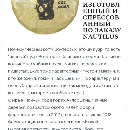
ИЗГОТОВЛ
ЕННЫЙ И
СПРЕССОВ
АННЫЙ
ПО ЗАКАЗУ
NAUTILUS
Почему "Черный кот"? Во-первых, это шу пуэр, то есть
"черный" пуэр. Во-вторых, блинчик содержит большое
количество чайных почек - мягких, ворсистых и
пушистых. Вкус тоже характерный - густой и мягкий, и,
в то же время, яркий и насыщенный. По характеру чай
очень бодрый и энергичный, как молодой и активный
кот. И еще, мы просто любим котов :).
Сырье
: чайный сад в горах Айлаошань, чайные
деревья, возрастом около 70 лет. Сбор и
ферментация весна 2017 г, прессовка - июль 2018.
Ферментация выполнена в регионе Мэнхай.
Высокая сортность чайного листа - большое