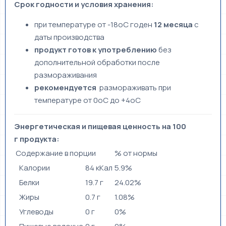
Срок годности и условия хранения:
при температуре от -18оС годен
12
месяца
с
даты производства
продукт готов к употреблению
без
дополнительной обработки после
размораживания
рекомендуется
размораживать при
температуре от 0оС до +4оС
Энергетическая и пищевая ценность на 100
г продукта:
Содержание в порции
% от нормы
Калории
84 кКал
5.9%
Белки
19.7 г
24.02%
Жиры
0.7 г
1.08%
Углеводы
0 г
0%