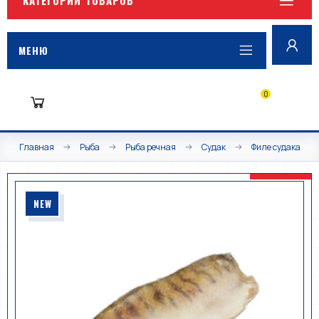
МЕНЮ
0
Главная
Рыба
Рыба речная
Судак
Филе судака
NEW