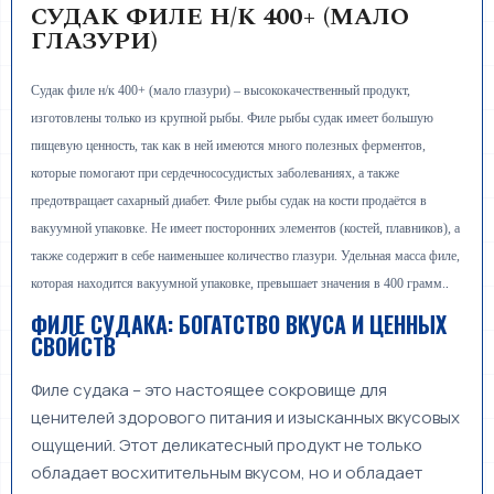
СУДАК ФИЛЕ Н/К 400+ (МАЛО
ГЛАЗУРИ)
Судак филе н/к 400+ (мало глазури) – высококачественный продукт,
изготовлены только из крупной рыбы. Филе рыбы судак имеет большую
пищевую ценность, так как в ней имеются много полезных ферментов,
которые помогают при сердечнососудистых заболеваниях, а также
предотвращает сахарный диабет. Филе рыбы судак на кости продаётся в
вакуумной упаковке. Не имеет посторонних элементов (костей, плавников), а
также содержит в себе наименьшее количество глазури. Удельная масса филе,
.
которая находится вакуумной упаковке, превышает значения в 400 грамм.
ФИЛЕ СУДАКА: БОГАТСТВО ВКУСА И ЦЕННЫХ
СВОЙСТВ
Филе судака – это настоящее сокровище для
ценителей здорового питания и изысканных вкусовых
ощущений. Этот деликатесный продукт не только
обладает восхитительным вкусом, но и обладает