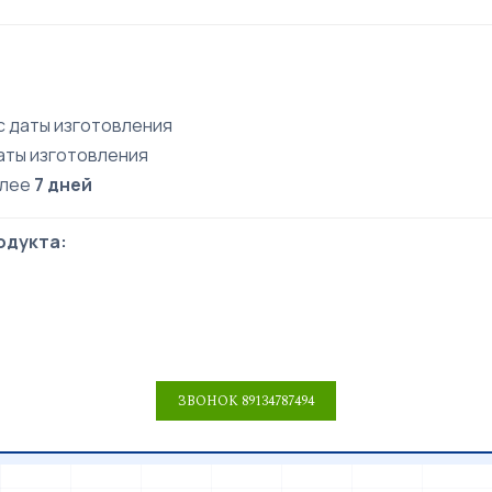
с даты изготовления
аты изготовления
олее
7 дней
одукта: