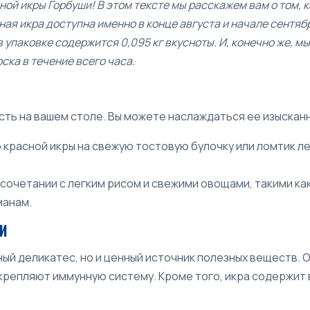
ой икры Горбуши! В этом тексте мы расскажем вам о том, к
ная икра доступна именно в конце августа и начале сентяб
 в упаковке содержится 0,095 кг вкусноты. И, конечно же, 
ка в течение всего часа.
ость на вашем столе. Вы можете наслаждаться ее изыска
расной икры на свежую тостовую булочку или ломтик лег
сочетании с легким рисом и свежими овощами, такими ка
манам.
И
ный деликатес, но и ценный источник полезных веществ. 
репляют иммунную систему. Кроме того, икра содержит вит