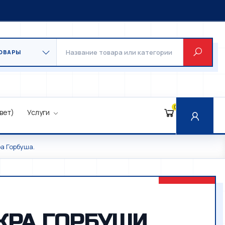
0
вет)
Услуги
а Горбуша.
КРА ГОРБУШИ