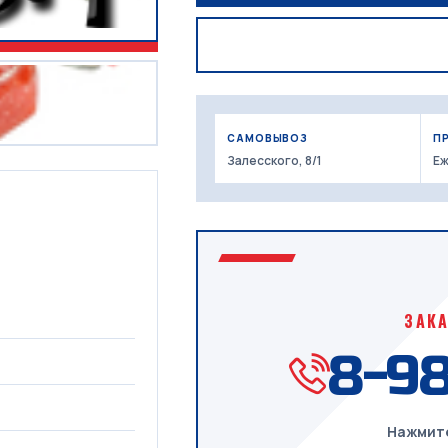
САМОВЫВОЗ
П
Залесского, 8/1
Еж
ЗАК
8-98
Нажмите