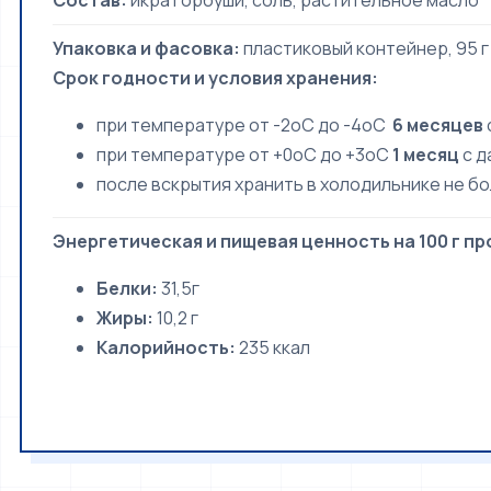
Состав:
икра горбуши, соль, растительное масло
Упаковка и фасовка:
пластиковый контейнер, 95 г
Срок годности и условия хранения:
при температуре от -2oС до -4oC
6 месяцев
при температуре от +0oС до +3oС
1 месяц
с д
после вскрытия хранить в холодильнике не б
Энергетическая и пищевая ценность на 100 г пр
Белки:
31,5г
Жиры:
10,2 г
Калорийность:
235 ккал