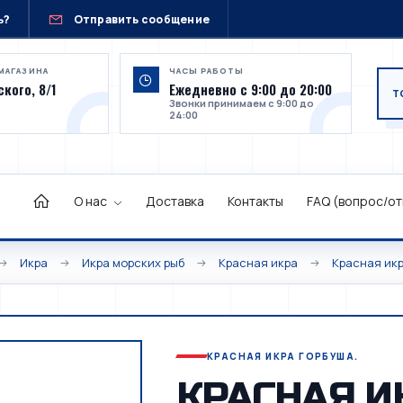
ь?
Отправить сообщение
МАГАЗИНА
ЧАСЫ РАБОТЫ
кого, 8/1
Ежедневно с 9:00 до 20:00
Звонки принимаем с 9:00 до
24:00
О нас
Доставка
Контакты
FAQ (вопрос/от
Икра
Икра морских рыб
Красная икра
Красная икр
КРАСНАЯ ИКРА ГОРБУША.
КРАСНАЯ И