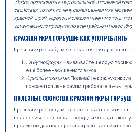
Добро пожаловать в мир роскошной и полезной красн
свойствах и о том, почему самая ценная и качествен
красной икрой, укропом и сладким чаем, и о том, что
удивительного продукта по всем районам Новосибирс
КРАСНАЯ ИКРА ГОРБУШИ: КАК УПОТРЕБЛЯТЬ
Красная икра Горбуши - это настоящая драгоценн
На бутербродах:
Намазывайте щедрую порцию к
еще более насыщенного вкуса.
С рисом и овощами:
Подавайте красную икру в 
понравится даже самым требовательным гур
ПОЛЕЗНЫЕ СВОЙСТВА КРАСНОЙ ИКРЫ ГОРБУШ
Красная икра Горбуши - это не только восхититель
поддерживают здоровье сердца и мозга, а также ук
продуктом для поддержания красоты кожи и волос.