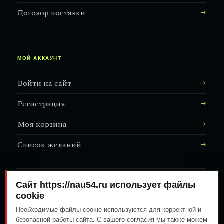
Договор поставки
МОЙ АККАУНТ
Войти на сайт
Регистрация
Моя корзина
Список желаний
Сайт https://nau54.ru использует файлы
АДРЕС МАГАЗИНА
↗
Залесского, 8/1
cookie
Необходимые файлы cookie используются для корректной и
безопасной работы сайта. С вашего согласия мы также можем