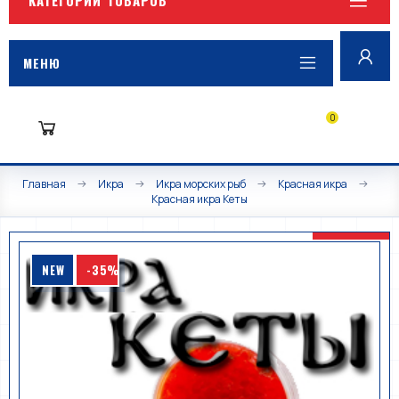
МЕНЮ
0
Главная
Икра
Икра морских рыб
Красная икра
Красная икра Кеты
NEW
-35%