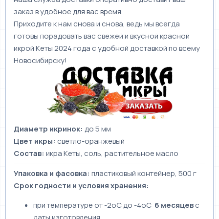
заказ в удобное для вас время.
Приходите к нам снова и снова, ведь мы всегда
готовы порадовать вас свежей и вкусной красной
икрой Кеты 2024 года с удобной доставкой по всему
Новосибирску!
Диаметр икринок:
до 5 мм
Цвет икры:
светло-оранжевый
Состав:
икра Кеты, соль, растительное масло
Упаковка и фасовка:
пластиковый контейнер, 500 г
Срок годности и условия хранения:
при температуре от -2oС до -4oC
6 месяцев
с
даты изготовления