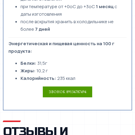
при температуре от +0oС до +3oС
1 месяц
с
даты изготовления
после вскрытия хранить в холодильнике не
более
7 дней
Энергетическая и пищевая ценность на 100 г
продукта:
Белки:
31,5г
Жиры:
10,2 г
Калорийность:
235 ккал
ОТЗЫВЫ И